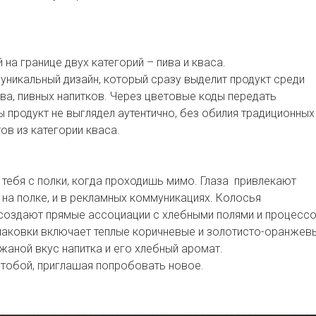
на границе двух категорий – пива и кваса.
уникальный дизайн, который сразу выделит продукт среди
ива, пивных напитков. Через цветовые коды передать
бы продукт не выглядел аутентично, без обилия традиционных
ов из категории кваса.
 тебя с полки, когда проходишь мимо. Глаза привлекают
 на полке, и в рекламных коммуникациях. Колосья
 создают прямые ассоциации с хлебными полями и процесс
паковки включает теплые коричневые и золотисто-оранжев
жаной вкус напитка и его хлебный аромат.
а тобой, приглашая попробовать новое.