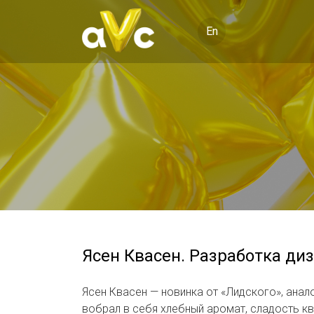
En
Ясен Квасен. Разработка ди
Ясен Квасен — новинка от «Лидского», анал
вобрал в себя хлебный аромат, сладость кв