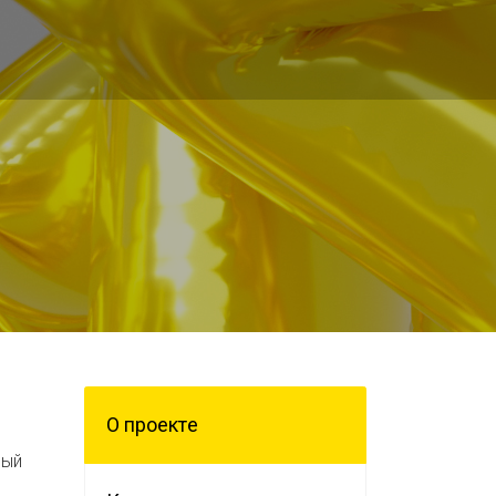
О проектe
рый