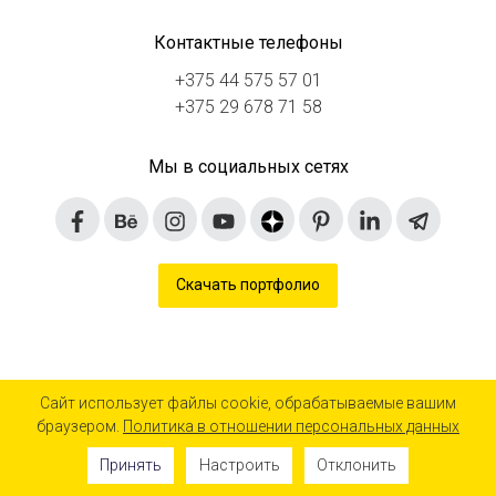
Контактные телефоны
+375 44 575 57 01
+375 29 678 71 58
Мы в социальных сетях
Скачать портфолио
Сайт использует файлы cookie, обрабатываемые вашим
браузером.
Политика в отношении персональных данных
© 2016-2024 «Агентство визуальных коммуникаций»
Дизайн сайта «AVC»
Принять
Настроить
Отклонить