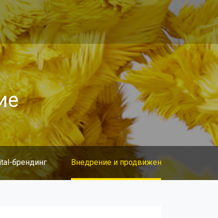
ие
ital-брендинг
Внедрение и продвижение
Cопро